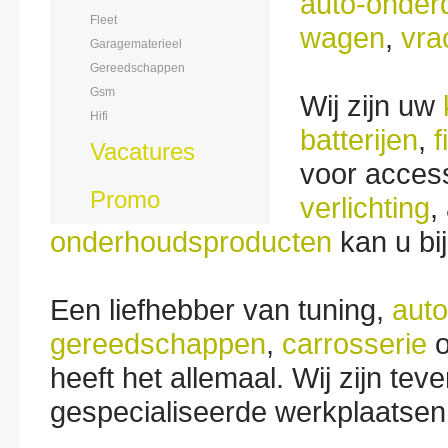
auto-onder
Fleet
wagen
,
vra
Garagematerieel
Gereedschappen
Gsm
Wij zijn uw
Hifi
batterijen
,
f
Vacatures
voor acces
Promo
verlichting
,
onderhoudsproducten
kan u bij
Een liefhebber van tuning,
auto
gereedschappen
,
carrosserie
o
heeft het allemaal. Wij zijn teve
gespecialiseerde werkplaatsen