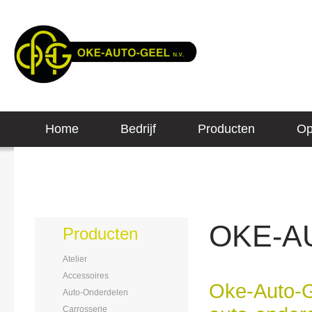
Home
Bedrijf
Producten
Op
OKE-A
Producten
Atelier
Accessoires
Oke-Auto-
Auto-Onderdelen
Carrosserie