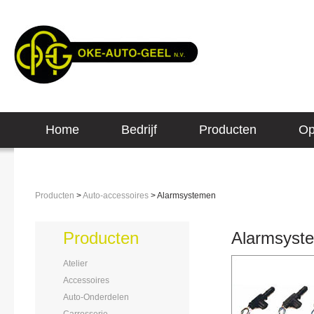
Home
Bedrijf
Producten
Op
Producten
>
Auto-accessoires
> Alarmsystemen
Producten
Alarmsyst
Atelier
Accessoires
Auto-Onderdelen