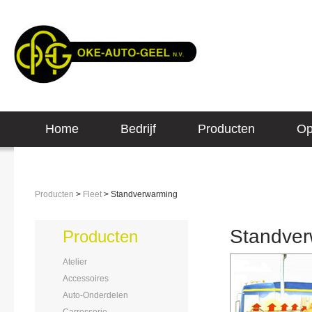
Home
Bedrijf
Producten
Op
Producten
>
Fleet
> Standverwarming
Standver
Producten
Atelier
Accessoires
Auto-Onderdelen