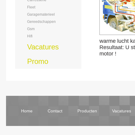
Carrosserie
Fleet
Garagematerieel
Gereedschappen
Gsm
Hifi
warme lucht ka
Vacatures
Resultaat: U s
motor !
Promo
Home
Contact
Producten
Vacatures