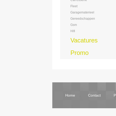
Carrosserie
Fleet
Garagematerieel
Gereedschappen
Gsm
Hifi
Vacatures
Promo
Home
Contact
P