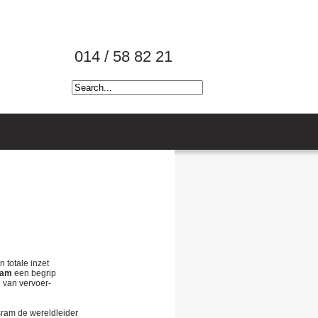
014 / 58 82 21
 totale inzet
ram
een begrip
g van vervoer-
d
sram de wereldleider