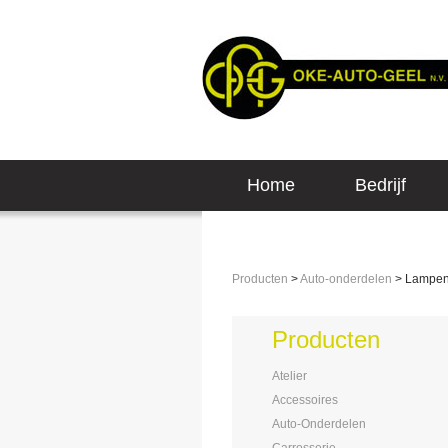
Home
Bedrijf
Producten
>
Auto-onderdelen
> Lampe
Producten
Atelier
Accessoires
Auto-Onderdelen